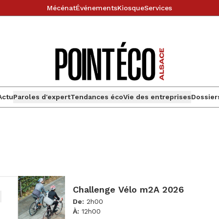
Mécénat
Événements
Kiosque
Services
Actu
Paroles d'expert
Tendances éco
Vie des entreprises
Dossier
Challenge Vélo m2A 2026
De
:
2h00
À
:
12h00