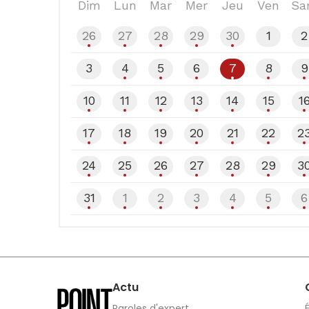
Dim
Lun
Mar
Mer
Jeu
Ven
Sa
26
27
28
29
30
1
2
3
4
5
6
7
8
9
10
11
12
13
14
15
1
17
18
19
20
21
22
2
24
25
26
27
28
29
3
31
1
2
3
4
5
6
Actu
Paroles d'expert