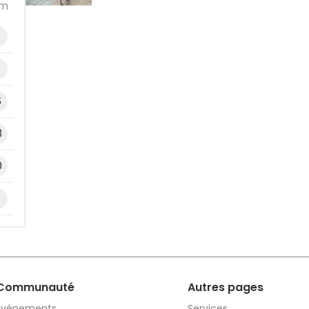
m
6
3
0
Communauté
Autres pages
Événements
Services