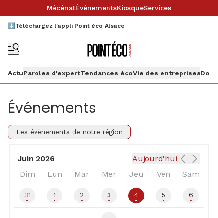
Mécénat
Événements
Kiosque
Services
⬇️Téléchargez l'appli Point éco Alsace
Actu
Paroles d'expert
Tendances éco
Vie des entreprises
Doss
Événements
Les évènements de notre région
Juin 2026
Aujourd'hui
Dim
Lun
Mar
Mer
Jeu
Ven
Sam
31
1
2
3
4
5
6