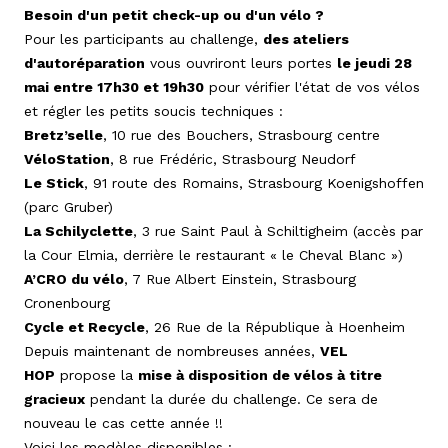
Besoin d'un petit check-up ou d'un vélo ?
Pour les participants au challenge,
des ateliers
d'autoréparation
vous ouvriront leurs portes
le jeudi 28
mai entre 17h30 et 19h30
pour vérifier l'état de vos vélos
et régler les petits soucis techniques :
Bretz’selle
, 10 rue des Bouchers, Strasbourg centre
VéloStation
, 8 rue Frédéric, Strasbourg Neudorf
Le Stick
, 91 route des Romains, Strasbourg Koenigshoffen
(parc Gruber)
La Schilyclette
, 3 rue Saint Paul à Schiltigheim (accès par
la Cour Elmia, derrière le restaurant « le Cheval Blanc »)
A’CRO du vélo
, 7 Rue Albert Einstein, Strasbourg
Cronenbourg
Cycle et Recycle
, 26 Rue de la République à Hoenheim
Depuis maintenant de nombreuses années,
VEL
HOP
propose la
mise à disposition de vélos à titre
gracieux
pendant la durée du challenge. Ce sera de
nouveau le cas cette année !!
Voici les modèles disponibles :