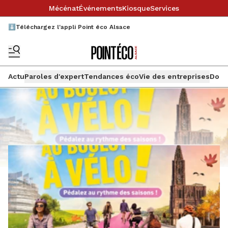
Mécénat
Événements
Kiosque
Services
⬇️Téléchargez l'appli Point éco Alsace
Actu
Paroles d'expert
Tendances éco
Vie des entreprises
Doss