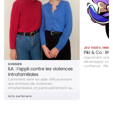
JEU VIDÉO, INNOV
Piki & Co : life
Apprendre une la
développer son 
DOSSIER
confiance : Piki &
ILA : l’appli contre les violences
un terrain d’app
intrafamiliales
enfants
Comment venir en aide efficacement
aux victimes de violences
intrafamiliales, et particulièrement aux
femmes ? Deux jeunes avocates
alsaciennes sont en train de mettre la
Actu partenaire
dernière main à la création d’une
application sécurisée et complète, qui
aidera les victimes à s’en sortir. Récit