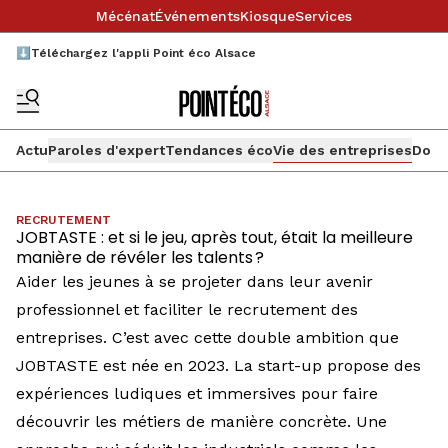
Mécénat
Événements
Kiosque
Services
⬇️Téléchargez l'appli Point éco Alsace
Actu
Paroles d'expert
Tendances éco
Vie des entreprises
Doss
RECRUTEMENT
JOBTASTE : et si le jeu, après tout, était la meilleure
manière de révéler les talents ?
Aider les jeunes à se projeter dans leur avenir
professionnel et faciliter le recrutement des
entreprises. C’est avec cette double ambition que
JOBTASTE est née en 2023. La start-up propose des
expériences ludiques et immersives pour faire
découvrir les métiers de manière concrète. Une