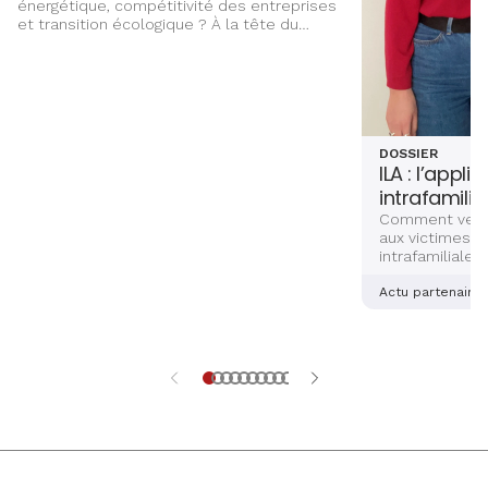
énergétique, compétitivité des entreprises
et transition écologique ? À la tête du
Groupe ÉS, Marc Kugler évoque les grands
chantiers qui façonnent l’avenir énergétique
de l’Alsace, entre innovation,
investissements et ancrage territorial.
DOSSIER
ILA : l’appli
intrafamilia
Comment venir
aux victimes d
intrafamiliales
femmes ? Deux
alsaciennes so
Actu partenaire
dernière main 
application sé
aidera les vict
et explications