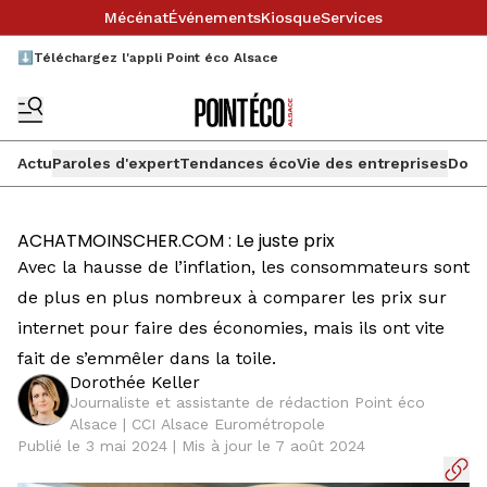
Mécénat
Événements
Kiosque
Services
⬇️Téléchargez l'appli Point éco Alsace
Actu
Paroles d'expert
Tendances éco
Vie des entreprises
Doss
ACHATMOINSCHER.COM : Le juste prix
Avec la hausse de l’inflation, les consommateurs sont
de plus en plus nombreux à comparer les prix sur
internet pour faire des économies, mais ils ont vite
fait de s’emmêler dans la toile.
Dorothée Keller
Journaliste et assistante de rédaction Point éco
Alsace | CCI Alsace Eurométropole
Publié le 3 mai 2024 | Mis à jour le 7 août 2024