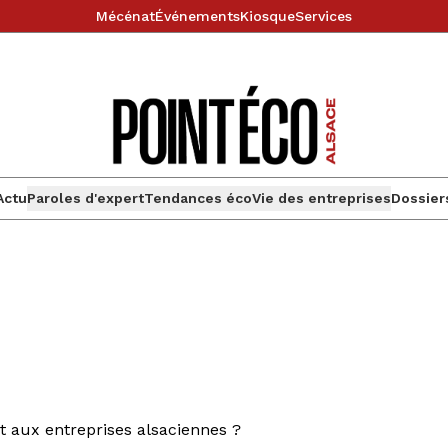
Mécénat
Événements
Kiosque
Services
Actu
Paroles d'expert
Tendances éco
Vie des entreprises
Dossier
t aux entreprises alsaciennes ?