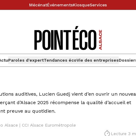
Mécénat
Événements
Kiosque
Services
Actu
Paroles d'expert
Tendances éco
Vie des entreprises
Dossier
lutions auditives, Lucien Guedj vient d’en ouvrir un nouve
erçant d’Alsace 2025 récompense la qualité d’accueil et
nt preuve au quotidien.
éco Alsace | CCI Alsace Eurométropole
Lecture 3 m