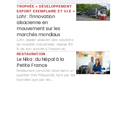
qui aidera les victimes à s’en sortir. Récit et
TROPHÉE « DÉVELOPPEMENT
explications.
EXPORT EXEMPLAIRE ET V.I.E »
Lohr : l’innovation
alsacienne en
mouvement sur les
marchés mondiaux
Lohr, leader alsacien des solutions
de mobilité industrielle, réalise 80
% de son activité à l’export et
décroche le prix « Développement
RESTAURATION
export exemplaire et V.I.E » des
Le Nika : du Népal à la
Trophées Alsace Export 2026.
Petite France
Restaurant convivial situé dans un
quartier très fréquenté, tant par les
touristes que par les
Strasbourgeois, Le Nika propose
une cuisine alsacienne
traditionnelle remise au goût du
jour, dans une ambiance simple et
chaleureuse.