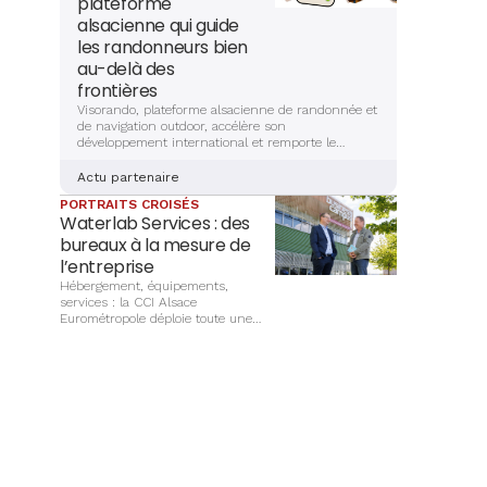
plateforme
alsacienne qui guide
les randonneurs bien
au-delà des
frontières
Visorando, plateforme alsacienne de randonnée et
de navigation outdoor, accélère son
développement international et remporte le
Trophée Alsace Export 2025 « Coup de cœur du
public ».
Actu partenaire
PORTRAITS CROISÉS
Waterlab Services : des
bureaux à la mesure de
l’entreprise
Hébergement, équipements,
services : la CCI Alsace
Eurométropole déploie toute une
offre de bureaux à destination des
entreprises. À Mulhouse, l’hôtel
d’entreprises Business Campus se
pose en facilitateur de croissance.
Et ça marche, comme en témoigne
la société Waterlab Services.