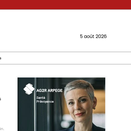
5 août 2026
s
s
in.