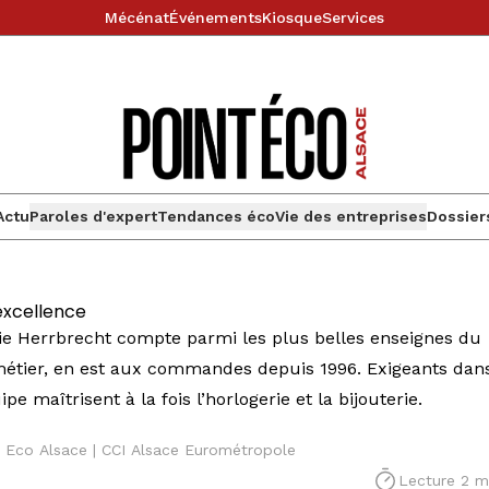
Mécénat
Événements
Kiosque
Services
Actu
Paroles d'expert
Tendances éco
Vie des entreprises
Dossier
excellence
rie Herrbrecht compte parmi les plus belles enseignes du
 métier, en est aux commandes depuis 1996. Exigeants dan
pe maîtrisent à la fois l’horlogerie et la bijouterie.
 Eco Alsace | CCI Alsace Eurométropole
Lecture 2 m