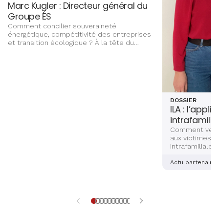
Marc Kugler : Directeur général du
Groupe ÉS
Comment concilier souveraineté
énergétique, compétitivité des entreprises
et transition écologique ? À la tête du
Groupe ÉS, Marc Kugler évoque les grands
chantiers qui façonnent l’avenir énergétique
de l’Alsace, entre innovation,
investissements et ancrage territorial.
DOSSIER
ILA : l’appli
intrafamilia
Comment venir
aux victimes d
intrafamiliales
femmes ? Deux
alsaciennes so
Actu partenaire
dernière main 
application sé
aidera les vict
et explications