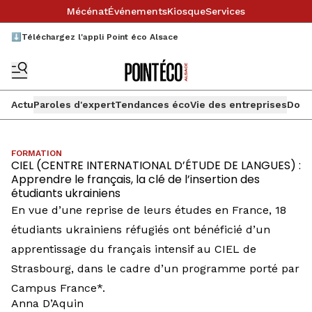
Mécénat
Événements
Kiosque
Services
⬇️Téléchargez l'appli Point éco Alsace
Actu
Paroles d'expert
Tendances éco
Vie des entreprises
Doss
FORMATION
CIEL (CENTRE INTERNATIONAL D’ÉTUDE DE LANGUES) :
Apprendre le français, la clé de l’insertion des
étudiants ukrainiens
En vue d’une reprise de leurs études en France, 18
étudiants ukrainiens réfugiés ont bénéficié d’un
apprentissage du français intensif au CIEL de
Strasbourg, dans le cadre d’un programme porté par
Campus France*.
Anna D’Aquin