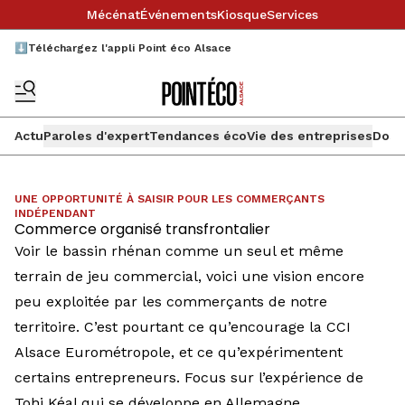
Mécénat
Événements
Kiosque
Services
⬇️Téléchargez l'appli Point éco Alsace
Actu
Paroles d'expert
Tendances éco
Vie des entreprises
Doss
UNE OPPORTUNITÉ À SAISIR POUR LES COMMERÇANTS
INDÉPENDANT
Commerce organisé transfrontalier
Voir le bassin rhénan comme un seul et même
terrain de jeu commercial, voici une vision encore
peu exploitée par les commerçants de notre
territoire. C’est pourtant ce qu’encourage la CCI
Alsace Eurométropole, et ce qu’expérimentent
certains entrepreneurs. Focus sur l’expérience de
Tohi Kéal qui se développe en Allemagne.