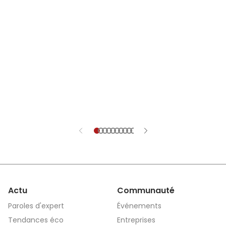
investissements e
investissements réguliers et la fidélité de
ses équipes.
Actu
Communauté
Paroles d'expert
Événements
Tendances éco
Entreprises