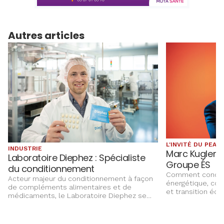
Autres articles
L'INVITÉ DU PEA
INDUSTRIE
Marc Kugler :
Laboratoire Diephez : Spécialiste
Groupe ÉS
du conditionnement
Comment concili
Acteur majeur du conditionnement à façon
énergétique, com
de compléments alimentaires et de
et transition éco
médicaments, le Laboratoire Diephez se
Groupe ÉS, Marc 
développe sur un marché de niche. PME
chantiers qui faç
familiale implantée à Seltz depuis 1983, sa
de l’Alsace, entre
réussite repose sur son agilité, des