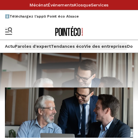
Mécénat
Événements
Kiosque
Services
⬇️Téléchargez l'appli Point éco Alsace
Actu
Paroles d'expert
Tendances éco
Vie des entreprises
Doss