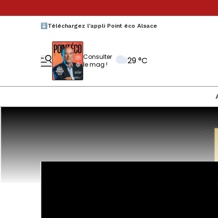
⬇️Téléchargez l'appli Point éco Alsace
Consulter
29 °C
le mag !