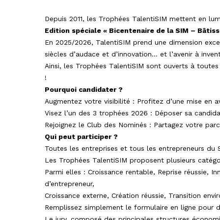
Depuis 2011, les Trophées TalentiSIM mettent en lumièr
Edition spéciale « Bicentenaire de la SIM – Bâtiss
En 2025/2026, TalentiSIM prend une dimension except
siècles d’audace et d’innovation… et l’avenir à inven
Ainsi, les Trophées TalentiSIM sont ouverts à toutes 
!
Pourquoi candidater ?
Augmentez votre visibilité : Profitez d’une mise en
Visez l’un des 3 trophées 2026 : Déposer sa candida
Rejoignez le Club des Nominés : Partagez votre parc
Qui peut participer ?
Toutes les entreprises et tous les entrepreneurs du Su
Les Trophées TalentiSIM proposent plusieurs catégori
Parmi elles : Croissance rentable, Reprise réussie, In
d’entrepreneur,
Croissance externe, Création réussie, Transition envi
Remplissez simplement le formulaire en ligne pour d
Le jury, composé des principales structures économiqu