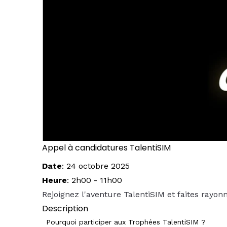
Appel à candidatures TalentiSIM
Date
:
24 octobre 2025
Heure
:
2h00
-
11h00
Rejoignez l'aventure TalentiSIM et faites rayonn
Description
Pourquoi participer aux Trophées TalentiSIM ?