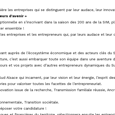
e les entreprises qui se distinguent par leur audace, leur innovatio
eurs d’avenir »
ionnelle en s’inscrivant dans la saison des 200 ans de la SIM, pl
ter ensemble !
les entreprises et les entrepreneurs qui, par leurs audace et leur 
 avant auprès de l’écosystème économique et des acteurs clés du 
ture, c’est aussi embarquer toute son équipe dans une aventure d
ours et vos projets avec d’autres entrepreneurs dynamiques du Su
d Alsace qui incarnent, par leur vision et leur énergie, l’esprit des
es pour valoriser toutes les facettes de l’entrepreneuriat.
novation issue de la recherche, Transmission familiale réussie, Anc
ronnementale, Transition sociétale.
époser votre candidature !
es et financières du territoire, sélectionnera ensuite les entrepri