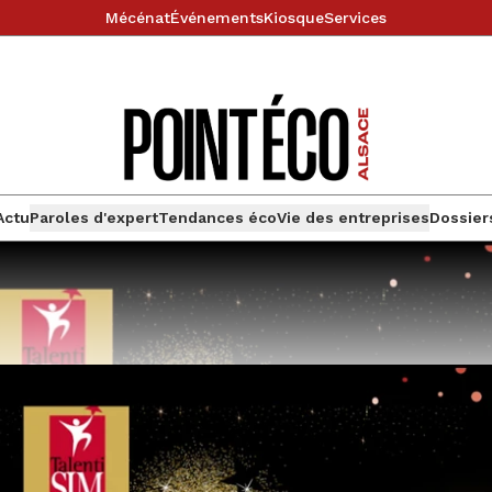
Mécénat
Événements
Kiosque
Services
Actu
Paroles d'expert
Tendances éco
Vie des entreprises
Dossier