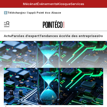
Mécénat
Événements
Kiosque
Services
⬇️Téléchargez l'appli Point éco Alsace
Actu
Paroles d'expert
Tendances éco
Vie des entreprises
Doss