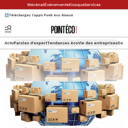
Mécénat
Événements
Kiosque
Services
⬇️Téléchargez l'appli Point éco Alsace
Actu
Paroles d'expert
Tendances éco
Vie des entreprises
Doss