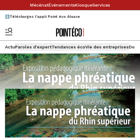
Mécénat
Événements
Kiosque
Services
⬇️Téléchargez l'appli Point éco Alsace
Actu
Paroles d'expert
Tendances éco
Vie des entreprises
Doss