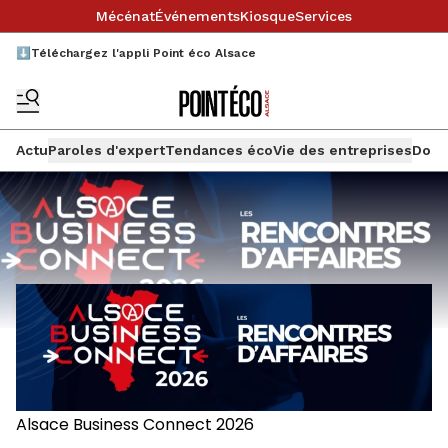
Mécénat
Événements
Kiosque
Services
⬇️Téléchargez l'appli Point éco Alsace
Actu
Paroles d'expert
Tendances éco
Vie des entreprises
Doss
Alsace Business Connect 2026