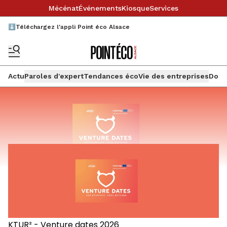
Mécénat
Événements
Kiosque
Services
⬇️Téléchargez l'appli Point éco Alsace
Actu
Paroles d'expert
Tendances éco
Vie des entreprises
Doss
KTUR² - Venture dates 2026