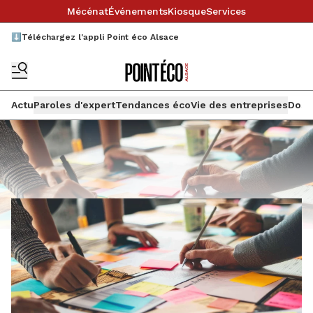
Mécénat
Événements
Kiosque
Services
⬇️Téléchargez l'appli Point éco Alsace
Actu
Paroles d'expert
Tendances éco
Vie des entreprises
Doss