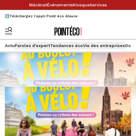
Mécénat
Événements
Kiosque
Services
⬇️Téléchargez l'appli Point éco Alsace
Actu
Paroles d'expert
Tendances éco
Vie des entreprises
Doss