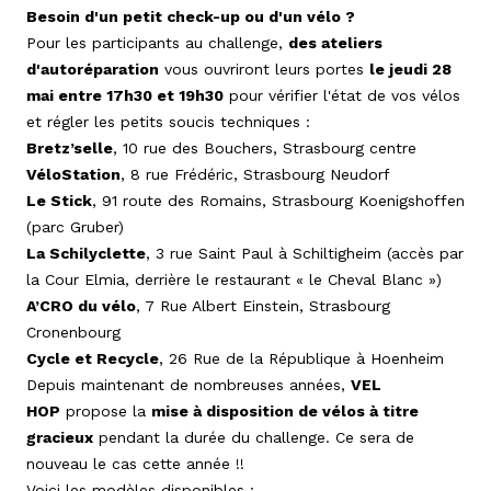
Besoin d'un petit check-up ou d'un vélo ?
Pour les participants au challenge,
des ateliers
d'autoréparation
vous ouvriront leurs portes
le jeudi 28
mai entre 17h30 et 19h30
pour vérifier l'état de vos vélos
et régler les petits soucis techniques :
Bretz’selle
, 10 rue des Bouchers, Strasbourg centre
VéloStation
, 8 rue Frédéric, Strasbourg Neudorf
Le Stick
, 91 route des Romains, Strasbourg Koenigshoffen
(parc Gruber)
La Schilyclette
, 3 rue Saint Paul à Schiltigheim (accès par
la Cour Elmia, derrière le restaurant « le Cheval Blanc »)
A’CRO du vélo
, 7 Rue Albert Einstein, Strasbourg
Cronenbourg
Cycle et Recycle
, 26 Rue de la République à Hoenheim
Depuis maintenant de nombreuses années,
VEL
HOP
propose la
mise à disposition de vélos à titre
gracieux
pendant la durée du challenge. Ce sera de
nouveau le cas cette année !!
Voici les modèles disponibles :