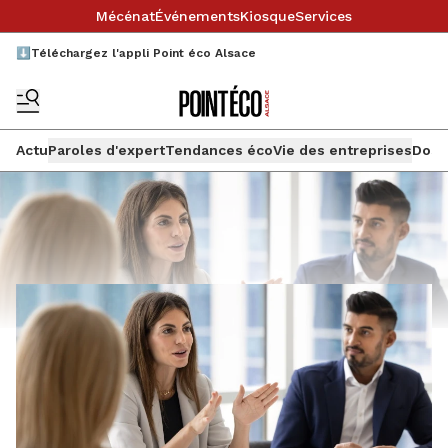
Mécénat
Événements
Kiosque
Services
⬇️Téléchargez l'appli Point éco Alsace
Actu
Paroles d'expert
Tendances éco
Vie des entreprises
Doss