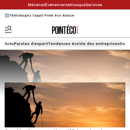
Mécénat
Événements
Kiosque
Services
⬇️Téléchargez l'appli Point éco Alsace
Actu
Paroles d'expert
Tendances éco
Vie des entreprises
Doss