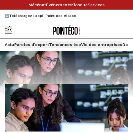
Mécénat
Événements
Kiosque
Services
⬇️Téléchargez l'appli Point éco Alsace
Actu
Paroles d'expert
Tendances éco
Vie des entreprises
Doss