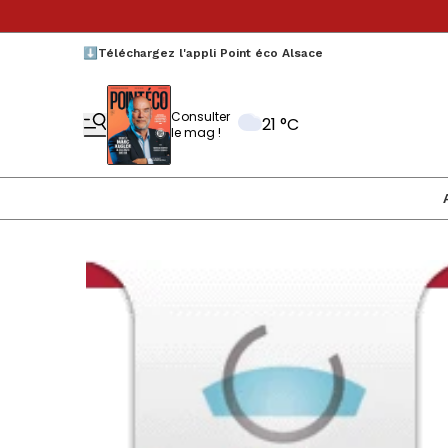
⬇️Téléchargez l'appli Point éco Alsace
Consulter
21 °C
le mag !