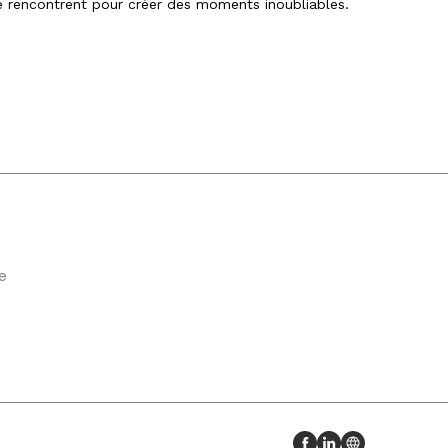
 se rencontrent pour créer des moments inoubliables.
e
Profil Facebook
Profil LinkedIn
Site web