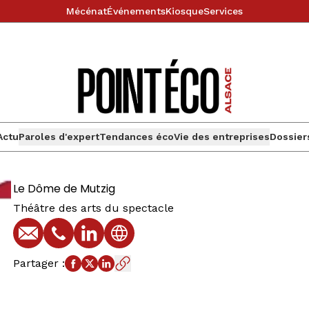
Mécénat
Événements
Kiosque
Services
Actu
Paroles d'expert
Tendances éco
Vie des entreprises
Dossier
Le Dôme de Mutzig
Théâtre des arts du spectacle
E-mail
Téléphone
Profil LinkedIn
Site web
Partager
: