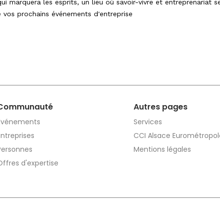
qui marquera les esprits, un lieu où savoir-vivre et entreprenariat
e vos prochains événements d'entreprise
Communauté
Autres pages
Événements
Services
Entreprises
CCI Alsace Eurométropol
Personnes
Mentions légales
Offres d'expertise