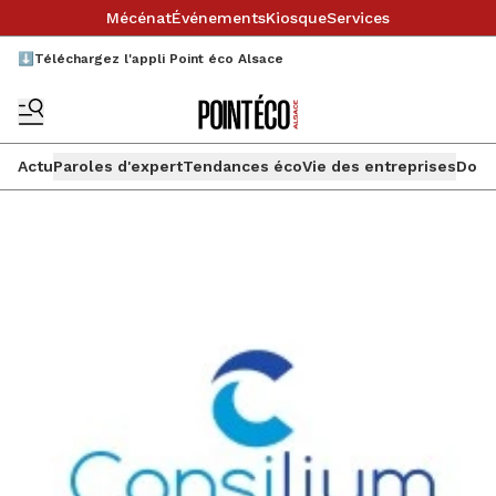
Mécénat
Événements
Kiosque
Services
⬇️Téléchargez l'appli Point éco Alsace
Actu
Paroles d'expert
Tendances éco
Vie des entreprises
Doss