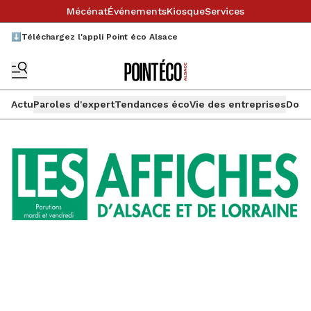
Mécénat
Événements
Kiosque
Services
⬇️Téléchargez l'appli Point éco Alsace
Actu
Paroles d'expert
Tendances éco
Vie des entreprises
Doss