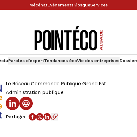
Mécénat
Événements
Kiosque
Services
Actu
Paroles d'expert
Tendances éco
Vie des entreprises
Dossier
Le Réseau Commande Publique Grand Est
Administration publique
Profil LinkedIn
Site web
Partager
: