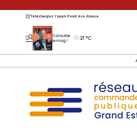
⬇️Téléchargez l'appli Point éco Alsace
Consulter
21 °C
le mag !