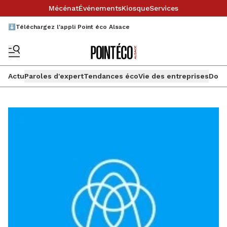
Mécénat
Événements
Kiosque
Services
⬇️Téléchargez l'appli Point éco Alsace
Actu
Paroles d'expert
Tendances éco
Vie des entreprises
Doss