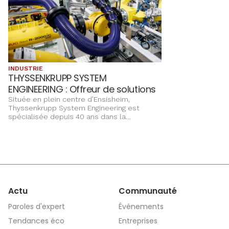
INDUSTRIE
THYSSENKRUPP SYSTEM
ENGINEERING : Offreur de solutions
Située en plein centre d’Ensisheim,
Thyssenkrupp System Engineering est
spécialisée depuis 40 ans dans la
fabrication de lignes de production pour
l’industrie automobile. Aujourd’hui, elle
s’adapte aux évolutions technologiques de
ce secteur, se diversifie et se positionne
comme offreur de solutions.
Actu
Communauté
Paroles d'expert
Événements
Tendances éco
Entreprises