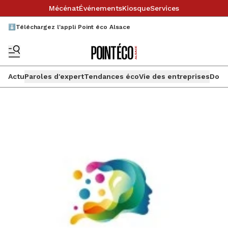
Mécénat
Événements
Kiosque
Services
⬇️Téléchargez l'appli Point éco Alsace
Actu
Paroles d'expert
Tendances éco
Vie des entreprises
Doss