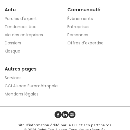
Actu
Communauté
Paroles d'expert
Événements
Tendances éco
Entreprises
Vie des entreprises
Personnes
Dossiers
Offres d'expertise
Kiosque
Autres pages
Services
CCI Alsace Eurométropole
Mentions légales
Profil Facebook
Profil LinkedIn
Site web
Site d’information édité par la CCI et ses partenaires.
© 2026 Point Eco Alsace. Tous droits réservés.