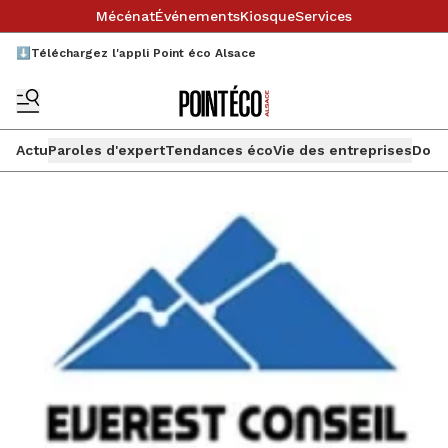
Mécénat
Événements
Kiosque
Services
⬇️Téléchargez l'appli Point éco Alsace
Actu
Paroles d'expert
Tendances éco
Vie des entreprises
Doss