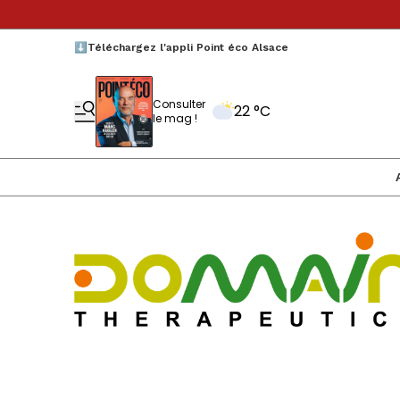
⬇️Téléchargez l'appli Point éco Alsace
Consulter
22 °C
le mag !