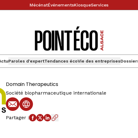
Mécénat
Événements
Kiosque
Services
Actu
Paroles d'expert
Tendances éco
Vie des entreprises
Dossier
Domain Therapeutics
Société biopharmaceutique internationale
E-mail
Site web
Partager
: