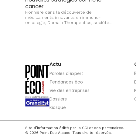
cancer
Pionnière dans la découverte de
médicaments innovants en immuno-
oncologie, Domain Therapeutics, société
biopharmaceutique au stade clinique
(études scientifiques réalisées sur la
personne humaine), dirigée par Pascal
Neuville, joue un rôle majeur dans la lutte
contre le cancer.
Actu
Paroles d'expert
Tendances éco
Vie des entreprises
Dossiers
Kiosque
Site d’information édité par la CCI et ses partenaires.
© 2026 Point Eco Alsace. Tous droits réservés.