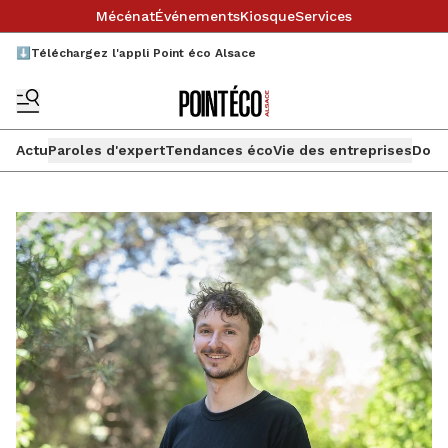
Mécénat
Événements
Kiosque
Services
⬇️Téléchargez l'appli Point éco Alsace
Actu
Paroles d'expert
Tendances éco
Vie des entreprises
Doss