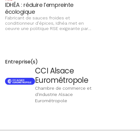
IDHÉA : réduire l’empreinte
écologique
Fabricant de sauces froides et
conditionneur d’épices, Idhéa met en
oeuvre une politique RSE exigeante par
l’écoconception de ses emballages et
l’élaboration de produits « clean label ».
Certifiée ISO 14001, l’entreprise anticipe
aussi l’impact du changement climatique
pour sécuriser ses activités.
Entreprise(s)
CCI Alsace
Eurométropole
Chambre de commerce et
d'industrie Alsace
Eurométropole