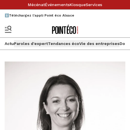
Mécénat
Événements
Kiosque
Services
⬇️Téléchargez l'appli Point éco Alsace
Actu
Paroles d'expert
Tendances éco
Vie des entreprises
Doss