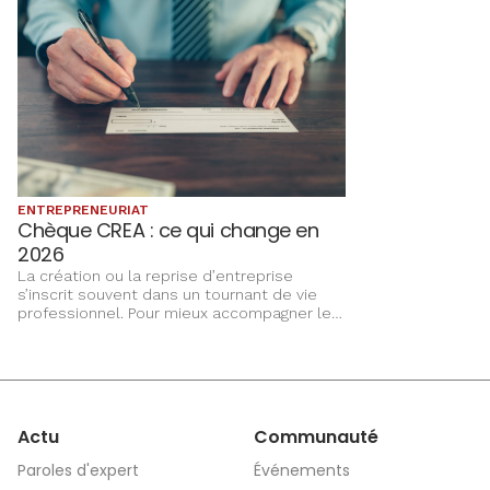
ENTREPRENEURIAT
Chèque CREA : ce qui change en
2026
La création ou la reprise d’entreprise
s’inscrit souvent dans un tournant de vie
professionnel. Pour mieux accompagner les
porteurs de projet et sécuriser leur
parcours, la Région Grand Est fait évoluer le
dispositif chèque CREA. Cette nouvelle
version précise les publics éligibles et
clarifie les différentes formes
d’accompagnement proposées.
Actu
Communauté
Paroles d'expert
Événements