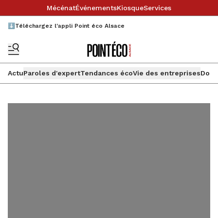
Mécénat
Événements
Kiosque
Services
⬇️Téléchargez l'appli Point éco Alsace
Actu
Paroles d'expert
Tendances éco
Vie des entreprises
Doss