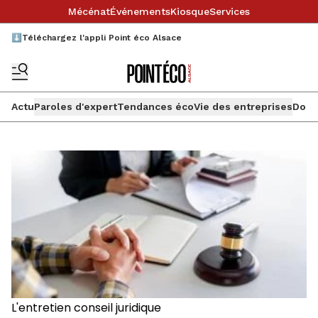
Mécénat
Événements
Kiosque
Services
⬇️Téléchargez l'appli Point éco Alsace
Actu
Paroles d'expert
Tendances éco
Vie des entreprises
Doss
L'entretien conseil juridique