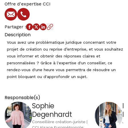
Offre d'expertise CCI
E-mail
Téléphone
Partager
:
Description
Vous avez une problématique juridique concernant votre
projet de création ou reprise d’entreprise, et vous souhaitez
vous informer et obtenir des réponses claires et
personnalisées ? Grâce à l'expertise d'un conseiller, ce
rendez-vous d'une heure vous permettra de résoudre un
point bloquant ou d'approfondir un sujet.
Responsable(s)
Sophie
M
Degenhardt
K
Conseillère création-juriste |
Jur
CCI Alsace Eurométropole
Jur