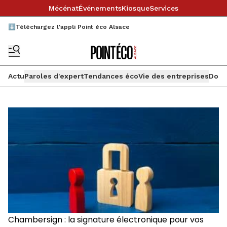
Mécénat
Événements
Kiosque
Services
⬇️Téléchargez l'appli Point éco Alsace
Actu
Paroles d'expert
Tendances éco
Vie des entreprises
Doss
Chambersign : la signature électronique pour vos