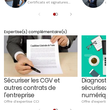
Certificats et signatures
cer
électroniques | CCI Alsace
él
Eurométropole
Eu
Expertise(s) complémentaire(s)
Sécuriser les CGV et
Diagnostic 
autres contrats de
sécurisez 
l'entreprise
numériqu
Offre d'expertise CCI
Offre d'expertise