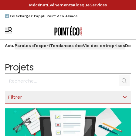
Mécénat
Événements
Kiosque
Services
⬇️Téléchargez l'appli Point éco Alsace
Actu
Paroles d'expert
Tendances éco
Vie des entreprises
Doss
Projets
Filtrer