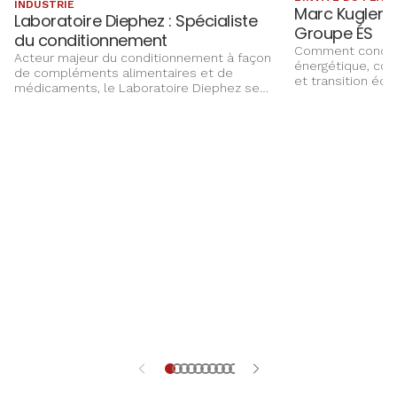
INDUSTRIE
Marc Kugler :
Laboratoire Diephez : Spécialiste
Groupe ÉS
du conditionnement
Comment concili
Acteur majeur du conditionnement à façon
énergétique, com
de compléments alimentaires et de
et transition éco
médicaments, le Laboratoire Diephez se
Groupe ÉS, Marc 
développe sur un marché de niche. PME
chantiers qui faç
familiale implantée à Seltz depuis 1983, sa
de l’Alsace, entre
réussite repose sur son agilité, des
investissements e
investissements réguliers et la fidélité de
ses équipes.