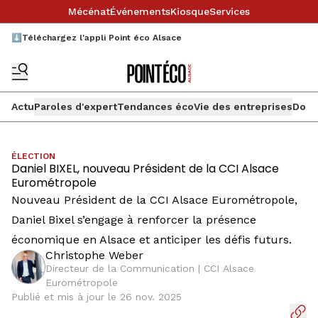
Mécénat
Événements
Kiosque
Services
⬇️Téléchargez l'appli Point éco Alsace
Actu
Paroles d'expert
Tendances éco
Vie des entreprises
Doss
ÉLECTION
Daniel BIXEL, nouveau Président de la CCI Alsace
Eurométropole
Nouveau Président de la CCI Alsace Eurométropole,
Daniel Bixel s’engage à renforcer la présence
économique en Alsace et anticiper les défis futurs.
Christophe Weber
Directeur de la Communication | CCI Alsace
Eurométropole
Publié et mis à jour le 26 nov. 2025