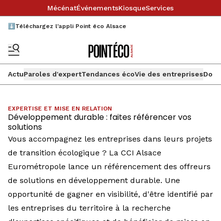
Mécénat
Événements
Kiosque
Services
⬇️Téléchargez l'appli Point éco Alsace
Actu
Paroles d'expert
Tendances éco
Vie des entreprises
Doss
EXPERTISE ET MISE EN RELATION
Développement durable : faites référencer vos
solutions
Vous accompagnez les entreprises dans leurs projets
de transition écologique ? La CCI Alsace
Eurométropole lance un référencement des offreurs
de solutions en développement durable. Une
opportunité de gagner en visibilité, d'être identifié par
les entreprises du territoire à la recherche