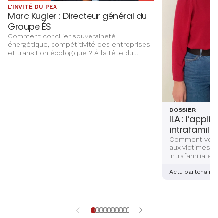
L'INVITÉ DU PEA
Marc Kugler : Directeur général du
Groupe ÉS
Comment concilier souveraineté
énergétique, compétitivité des entreprises
et transition écologique ? À la tête du
Groupe ÉS, Marc Kugler évoque les grands
chantiers qui façonnent l’avenir énergétique
de l’Alsace, entre innovation,
investissements et ancrage territorial.
DOSSIER
ILA : l’appli
intrafamilia
Comment venir
aux victimes d
intrafamiliales
femmes ? Deux
alsaciennes so
Actu partenaire
dernière main 
application sé
aidera les vict
et explications