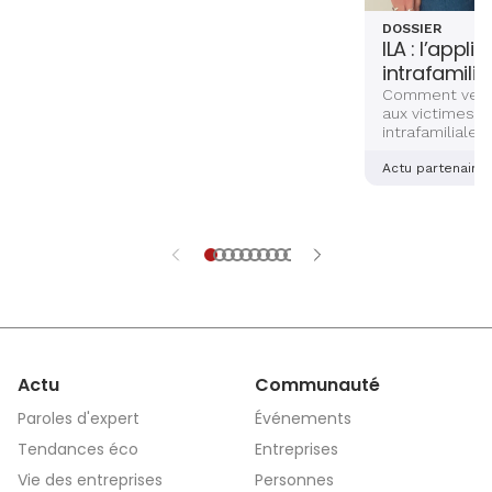
DOSSIER
ILA : l’appli
intrafamilia
Comment venir
aux victimes d
intrafamiliales
femmes ? Deux
alsaciennes so
Actu partenaire
dernière main 
application sé
aidera les vict
et explications
Actu
Communauté
Paroles d'expert
Événements
Tendances éco
Entreprises
Vie des entreprises
Personnes