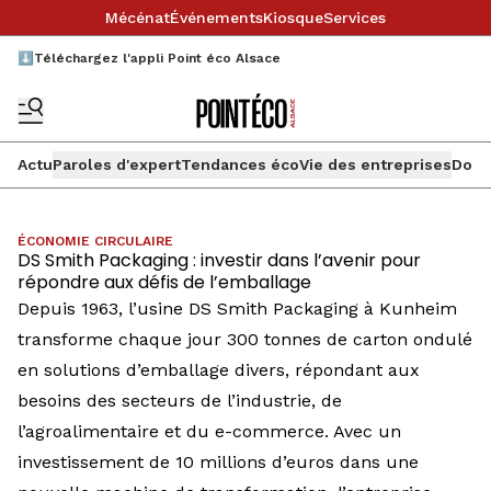
Mécénat
Événements
Kiosque
Services
⬇️Téléchargez l'appli Point éco Alsace
Actu
Paroles d'expert
Tendances éco
Vie des entreprises
Doss
ÉCONOMIE CIRCULAIRE
DS Smith Packaging : investir dans l’avenir pour
répondre aux défis de l’emballage
Depuis 1963, l’usine DS Smith Packaging à Kunheim
transforme chaque jour 300 tonnes de carton ondulé
en solutions d’emballage divers, répondant aux
besoins des secteurs de l’industrie, de
l’agroalimentaire et du e-commerce. Avec un
investissement de 10 millions d’euros dans une