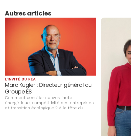
Autres articles
L'INVITÉ DU PEA
Marc Kugler : Directeur général du
Groupe ÉS
Comment concilier souveraineté
énergétique, compétitivité des entreprises
et transition écologique ? À la tête du
Groupe ÉS, Marc Kugler évoque les grands
chantiers qui façonnent l’avenir énergétique
de l’Alsace, entre innovation,
investissements et ancrage territorial.