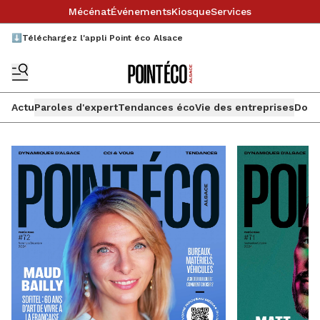
Mécénat
Événements
Kiosque
Services
⬇️Téléchargez l'appli Point éco Alsace
Actu
Paroles d'expert
Tendances éco
Vie des entreprises
Doss