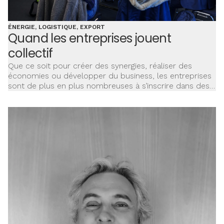
ÉNERGIE, LOGISTIQUE, EXPORT
Quand les entreprises jouent
collectif
Que ce soit pour créer des synergies, réaliser des
économies ou développer du business, les entreprises
sont de plus en plus nombreuses à s’inscrire dans des
démarches collectives. Un nouveau modèle se met en
place : celui des solutions locales et partagées. À l’heure
de l’économie mondiale, les écosystèmes de proximité
séduisent (et rassurent) les entreprises. Exemples et
témoignages dans ce dossier.