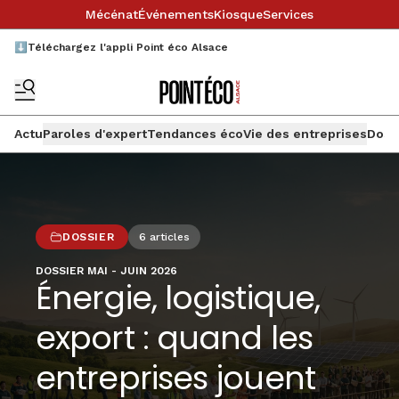
Mécénat
Événements
Kiosque
Services
⬇️Téléchargez l'appli Point éco Alsace
Actu
Paroles d'expert
Tendances éco
Vie des entreprises
Doss
DOSSIER
6
articles
DOSSIER MAI - JUIN 2026
Énergie, logistique,
export : quand les
entreprises jouent