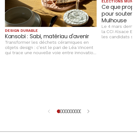
ELECTIONS MUNIC
Ce que propo
pour soutenir
Mulhouse
Le 4 mars dernier
DESIGN DURABLE
la CCI Alsace Eu
Kansobi : Sabi, matériau d'avenir
les candidats sur
marchés publics,
Transformer les déchets céramiques en
entreprises, att
objets design : c’est le pari de Léa Vincent
territoire…
qui trace une nouvelle voie entre innovation,
design et économie circulaire.