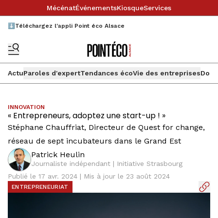
Mécénat
Événements
Kiosque
Services
⬇️Téléchargez l'appli Point éco Alsace
Actu
Paroles d'expert
Tendances éco
Vie des entreprises
Doss
INNOVATION
« Entrepreneurs, adoptez une start-up ! »
Stéphane Chauffriat, Directeur de Quest for change,
réseau de sept incubateurs dans le Grand Est
Patrick Heulin
Journaliste indépendant | Initiative Strasbourg
Publié le 17 avr. 2024 | Mis à jour le 23 août 2024
ENTREPRENEURIAT