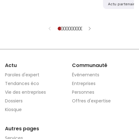
alsaciennes so
Actu partenaire
dernière main 
application sé
aidera les vict
et explications
Actu
Communauté
Paroles d'expert
Événements
Tendances éco
Entreprises
Vie des entreprises
Personnes
Dossiers
Offres d'expertise
Kiosque
Autres pages
Services