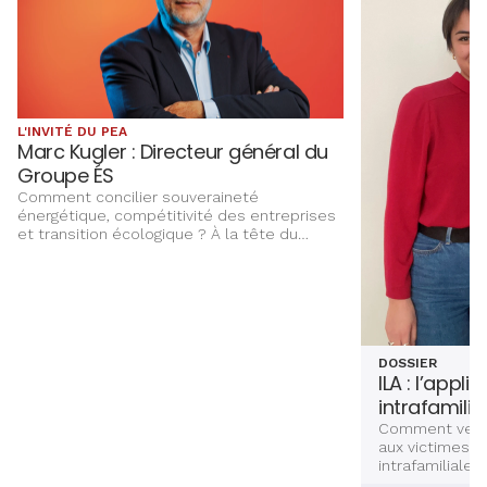
L'INVITÉ DU PEA
Marc Kugler : Directeur général du
Groupe ÉS
Comment concilier souveraineté
énergétique, compétitivité des entreprises
et transition écologique ? À la tête du
Groupe ÉS, Marc Kugler évoque les grands
chantiers qui façonnent l’avenir énergétique
de l’Alsace, entre innovation,
investissements et ancrage territorial.
DOSSIER
ILA : l’appli
intrafamilia
Comment venir
aux victimes d
intrafamiliales
femmes ? Deux