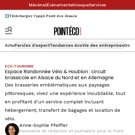
Mécénat
Événements
Kiosque
Services
⬇️Téléchargez l'appli Point éco Alsace
Actu
Paroles d'expert
Tendances éco
Vie des entreprises
Doss
ECO-TOURISME
Espace Randonnée Vélo & Houblon : circuit
brassicole en Alsace du Nord et en Allemagne
Des brasseries emblématiques aux paysages
pittoresques, vivez une expérience inoubliable, tout
en profitant d'un service complet incluant
hébergement, transfert de bagages et location de
vélo.
Anne-Sophie Pfeiffer
Assistante de rédaction et journaliste pour le Point