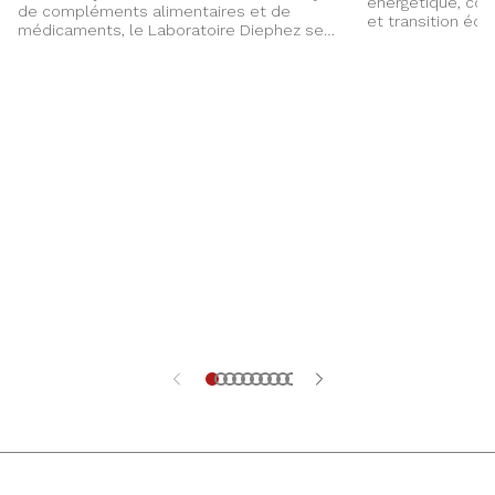
énergétique, com
de compléments alimentaires et de
et transition éco
médicaments, le Laboratoire Diephez se
Groupe ÉS, Marc 
développe sur un marché de niche. PME
chantiers qui faç
familiale implantée à Seltz depuis 1983, sa
de l’Alsace, entre
réussite repose sur son agilité, des
investissements e
investissements réguliers et la fidélité de
ses équipes.