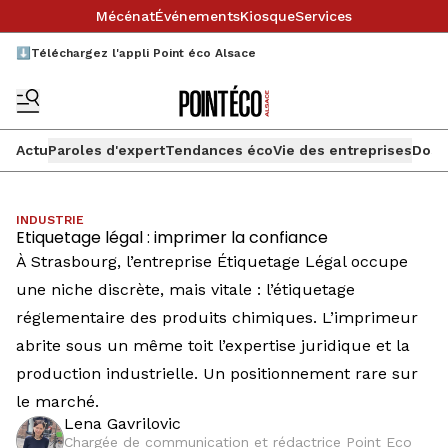
Mécénat
Événements
Kiosque
Services
⬇️Téléchargez l'appli Point éco Alsace
Actu
Paroles d'expert
Tendances éco
Vie des entreprises
Doss
INDUSTRIE
Etiquetage légal : imprimer la confiance
À Strasbourg, l’entreprise Étiquetage Légal occupe
une niche discrète, mais vitale : l’étiquetage
réglementaire des produits chimiques. L’imprimeur
abrite sous un même toit l’expertise juridique et la
production industrielle. Un positionnement rare sur
le marché.
Lena Gavrilovic
Chargée de communication et rédactrice Point Eco