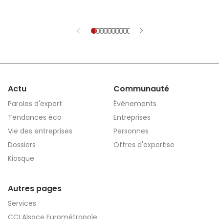
la filtration, le
boulangerie et l
PME mise sur l’in
l’investissement
développement.
Actu
Communauté
Paroles d'expert
Événements
Tendances éco
Entreprises
Vie des entreprises
Personnes
Dossiers
Offres d'expertise
Kiosque
Autres pages
Services
CCI Alsace Eurométropole