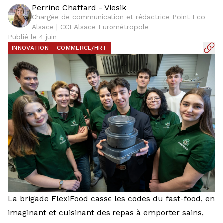
Perrine Chaffard - Vlesik
Chargée de communication et rédactrice Point Eco
Alsace | CCI Alsace Eurométropole
Publié le 4 juin
INNOVATION
COMMERCE/HRT
La brigade FlexiFood casse les codes du fast-food, en
imaginant et cuisinant des repas à emporter sains,