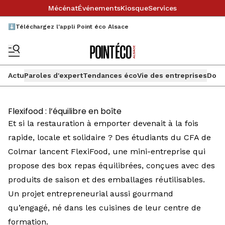
Mécénat
Événements
Kiosque
Services
⬇️Téléchargez l'appli Point éco Alsace
Actu
Paroles d'expert
Tendances éco
Vie des entreprises
Doss
Flexifood : l’équilibre en boîte
Et si la restauration à emporter devenait à la fois
rapide, locale et solidaire ? Des étudiants du CFA de
Colmar lancent FlexiFood, une mini-entreprise qui
propose des box repas équilibrées, conçues avec des
produits de saison et des emballages réutilisables.
Un projet entrepreneurial aussi gourmand
qu’engagé, né dans les cuisines de leur centre de
formation.