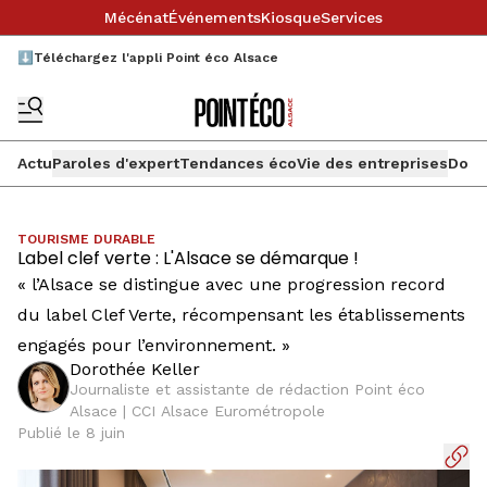
Mécénat
Événements
Kiosque
Services
⬇️Téléchargez l'appli Point éco Alsace
Actu
Paroles d'expert
Tendances éco
Vie des entreprises
Doss
TOURISME DURABLE
Label clef verte : L'Alsace se démarque !
« l’Alsace se distingue avec une progression record
du label Clef Verte, récompensant les établissements
engagés pour l’environnement. »
Dorothée Keller
Journaliste et assistante de rédaction Point éco
Alsace | CCI Alsace Eurométropole
Publié le 8 juin