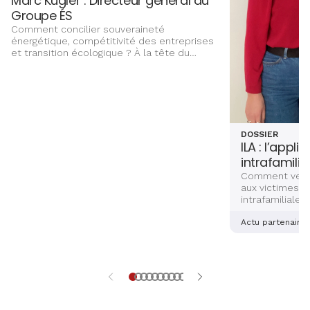
Marc Kugler : Directeur général du
Groupe ÉS
Comment concilier souveraineté
énergétique, compétitivité des entreprises
et transition écologique ? À la tête du
Groupe ÉS, Marc Kugler évoque les grands
chantiers qui façonnent l’avenir énergétique
de l’Alsace, entre innovation,
investissements et ancrage territorial.
DOSSIER
ILA : l’appli
intrafamilia
Comment venir
aux victimes d
intrafamiliales
femmes ? Deux
alsaciennes so
Actu partenaire
dernière main 
application sé
aidera les vict
et explications