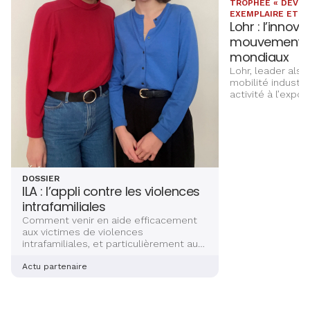
TROPHÉE « DÉVE
EXEMPLAIRE ET V.I
Lohr : l’innov
mouvement s
mondiaux
Lohr, leader alsa
mobilité industri
activité à l’expor
Développement ex
des Trophées Al
DOSSIER
ILA : l’appli contre les violences
intrafamiliales
Comment venir en aide efficacement
aux victimes de violences
intrafamiliales, et particulièrement aux
femmes ? Deux jeunes avocates
alsaciennes sont en train de mettre la
Actu partenaire
dernière main à la création d’une
application sécurisée et complète, qui
aidera les victimes à s’en sortir. Récit