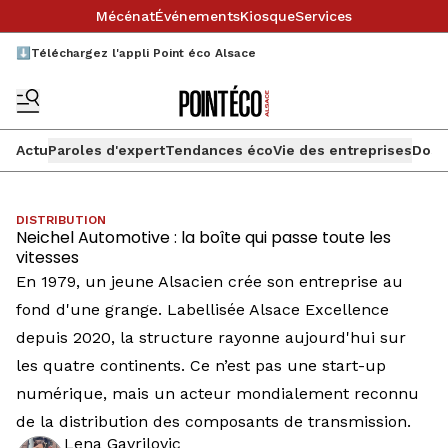
Mécénat
Événements
Kiosque
Services
⬇️Téléchargez l'appli Point éco Alsace
Actu
Paroles d'expert
Tendances éco
Vie des entreprises
Doss
DISTRIBUTION
Neichel Automotive : la boîte qui passe toute les
vitesses
En 1979, un jeune Alsacien crée son entreprise au
fond d'une grange. Labellisée Alsace Excellence
depuis 2020, la structure rayonne aujourd'hui sur
les quatre continents. Ce n’est pas une start-up
numérique, mais un acteur mondialement reconnu
de la distribution des composants de transmission.
Lena Gavrilovic