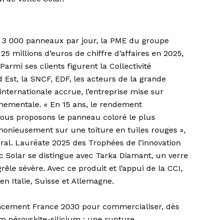
 3 000 panneaux par jour, la PME du groupe
25 millions d’euros de chiffre d’affaires en 2025,
 Parmi ses clients figurent la Collectivité
 Est, la SNCF, EDF, les acteurs de la grande
nternationale accrue, l’entreprise mise sur
nnementale. « En 15 ans, le rendement
Nous proposons le panneau coloré le plus
monieusement sur une toiture en tuiles rouges »,
ral. Lauréate 2025 des Trophées de l’innovation
tec Solar se distingue avec Tarka Diamant, un verre
rêle sévère. Avec ce produit et l’appui de la CCI,
n Italie, Suisse et Allemagne.
nancement France 2030 pour commercialiser, dès
em pérovskite-silicium : une rupture