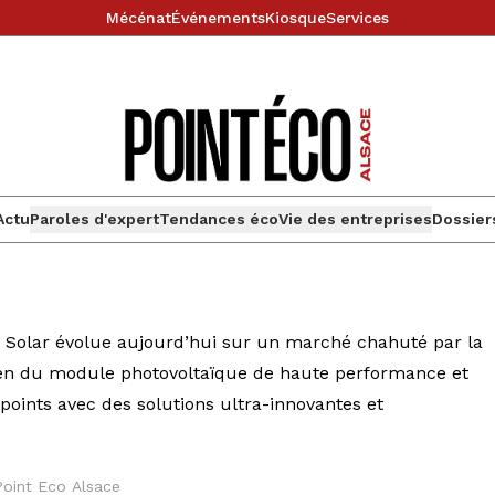
Mécénat
Événements
Kiosque
Services
Actu
Paroles d'expert
Tendances éco
Vie des entreprises
Dossier
c Solar évolue aujourd’hui sur un marché chahuté par la
éen du module photovoltaïque de haute performance et
points avec des solutions ultra-innovantes et
 Point Eco Alsace