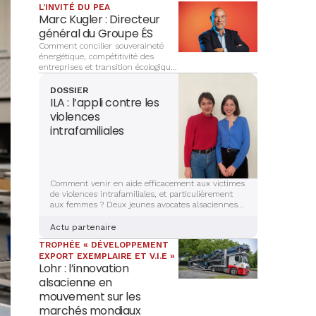
L'INVITÉ DU PEA
Marc Kugler : Directeur
général du Groupe ÉS
Comment concilier souveraineté
énergétique, compétitivité des
entreprises et transition écologique
? À la tête du Groupe ÉS, Marc
Kugler évoque les grands chantiers
DOSSIER
qui façonnent l’avenir énergétique
ILA : l’appli contre les
de l’Alsace, entre innovation,
violences
investissements et ancrage
intrafamiliales
territorial.
Comment venir en aide efficacement aux victimes
de violences intrafamiliales, et particulièrement
aux femmes ? Deux jeunes avocates alsaciennes
sont en train de mettre la dernière main à la
création d’une application sécurisée et complète,
Actu partenaire
qui aidera les victimes à s’en sortir. Récit et
TROPHÉE « DÉVELOPPEMENT
explications.
EXPORT EXEMPLAIRE ET V.I.E »
Lohr : l’innovation
alsacienne en
mouvement sur les
marchés mondiaux