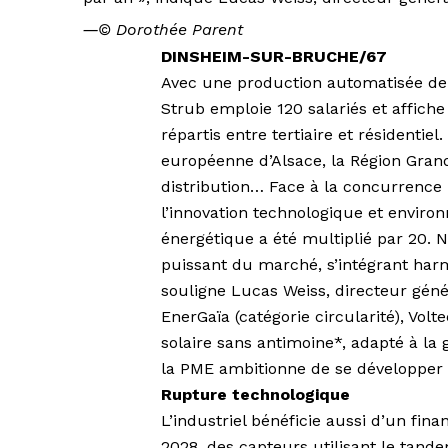
―
© Dorothée Parent
DINSHEIM-SUR-BRUCHE/67
Avec une production automatisée de
Strub emploie 120 salariés et affiche 
répartis entre tertiaire et résidentiel.
européenne d’Alsace, la Région Grand
distribution… Face à la concurrence i
l’innovation technologique et enviro
énergétique a été multiplié par 20. 
puissant du marché, s’intégrant har
souligne Lucas Weiss, directeur géné
EnerGaïa (catégorie circularité), Vol
solaire sans antimoine*, adapté à la g
la PME ambitionne de se développer e
Rupture technologique
L’industriel bénéficie aussi d’un fi
2028, des capteurs utilisant le tand