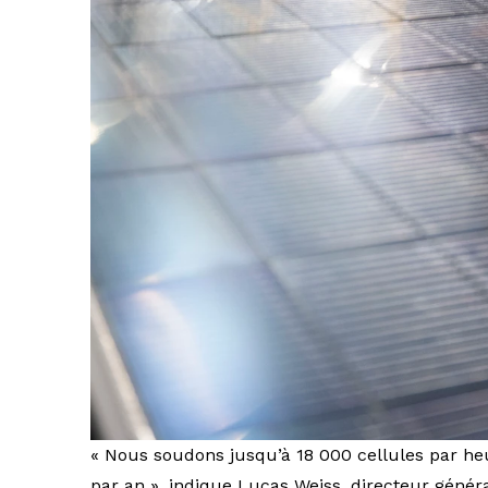
« Nous soudons jusqu’à 18 000 cellules par he
par an », indique Lucas Weiss, directeur généra