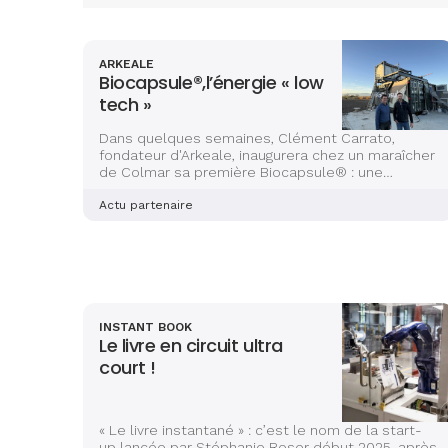
ARKEALE
Biocapsule®,l’énergie « low
tech »
Dans quelques semaines, Clément Carrato,
fondateur d'Arkeale, inaugurera chez un maraîcher
de Colmar sa première Biocapsule® : une
microstation d’énergie alimentée par des
biodéchets. Sa promesse ? Produire de du gaz
Actu partenaire
décarboné à faibles coûts.
INSTANT BOOK
Le livre en circuit ultra
court !
« Le livre instantané » : c’est le nom de la start-
up lancée par Stéphanie Roser début 2025, après