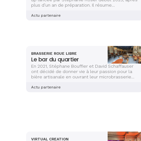
plus d'un an de préparation. Il résume
parfaitement son concept novateur : imprimer un
livre à la demande, directement en librairie.
Actu partenaire
BRASSERIE ROUE LIBRE
Le bar du quartier
En 2021, Stéphane Bouffier et David Schaffauser
ont décidé de donner vie à leur passion pour la
bière artisanale en ouvrant leur microbrasserie
dans le quartier émergent de NoLiStra (Nouveau
Lieu de Strasbourg), niché entre Rivetoile et
Actu partenaire
Neudorf.
VIRTUAL CREATION