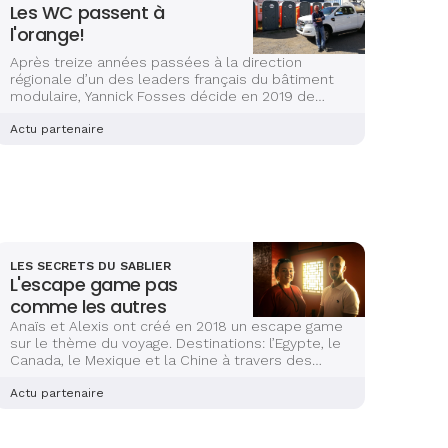
Les WC passent à
l'orange!
Après treize années passées à la direction
régionale d’un des leaders français du bâtiment
modulaire, Yannick Fosses décide en 2019 de
créer sa propre société dans le même secteur.
Pari réussi !
Actu partenaire
LES SECRETS DU SABLIER
L'escape game pas
comme les autres
Anaïs et Alexis ont créé en 2018 un escape game
sur le thème du voyage. Destinations: l’Egypte, le
Canada, le Mexique et la Chine à travers des
énigmes passionnantes.
Actu partenaire