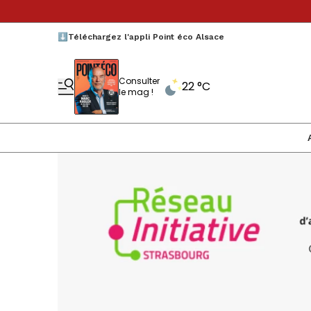
⬇️Téléchargez l'appli Point éco Alsace
Consulter
22 °C
le mag !