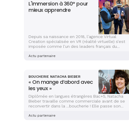
L'immersion à 360° pour
mieux apprendre
Depuis sa naissance en 2018, l'agence Virtual
Creation spécialisée en VR (réalité virtuelle) s’est
imposée comme l'un des leaders français du
secteur. Elle emploie aujourd’hui onze salariés
et connaît une croissance à deux chiffres
Actu partenaire
depuis plusieurs années.
BOUCHERIE NATACHA BIEBER
« On mange d’abord avec
les yeux »
Diplômée en langues étrangères Bac+5, Natacha
Bieber travaille comme commerciale avant de se
reconvertir dans la …boucherie ! Elle passe son
CAP, se forme auprès des professionnels
parisiens les plus renommés, avant d’ouvrir sa
Actu partenaire
boutique au centre de Strasbourg en 2019.