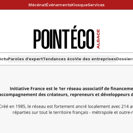
Mécénat
Événements
Kiosque
Services
Actu
Paroles d'expert
Tendances éco
Vie des entreprises
Dossier