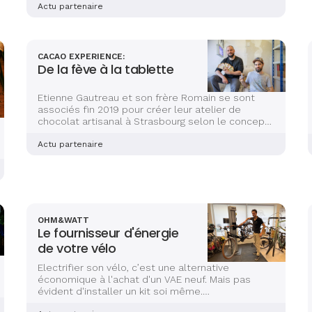
Strasbourg en 2020 pour y ouvrir une boutique
Actu partenaire
dédiée à un seul produit : l’éclair !
CACAO EXPERIENCE:
De la fève à la tablette
Etienne Gautreau et son frère Romain se sont
associés fin 2019 pour créer leur atelier de
chocolat artisanal à Strasbourg selon le concept
“bean-to-bar".
Actu partenaire
OHM&WATT
Le fournisseur d'énergie
de votre vélo
Electrifier son vélo, c’est une alternative
économique à l'achat d'un VAE neuf. Mais pas
évident d'installer un kit soi même.
Heureusement Thomas est là!