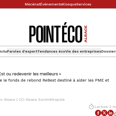
Mécénat
Événements
Kiosque
Services
Actu
Paroles d'expert
Tendances éco
Vie des entreprises
Dossier
st ou redevenir les meilleurs »
e le fonds de rebond ReBest destiné à aider les PME et
éco Alsace | CCI Alsace Eurométropole
Lecture 2 m