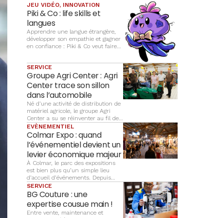
JEU VIDÉO, INNOVATION
Piki & Co : life skills et
langues
Apprendre une langue étrangère,
développer son empathie et gagner
en confiance : Piki & Co veut faire
du jeu vidéo un terrain
d’apprentissage complet pour les
SERVICE
enfants
Groupe Agri Center : Agri
Center trace son sillon
dans l’automobile
Né d’une activité de distribution de
matériel agricole, le groupe Agri
Center a su se réinventer au fil des
décennies pour accompagner
EVÈNEMENTIEL
l’évolution des besoins de ses
Colmar Expo : quand
clients, notamment dans
l’événementiel devient un
l’automobile. Aujourd’hui,
levier économique majeur
l’entreprise familiale s’appuie sur
un réseau de 17 points de vente et
À Colmar, le parc des expositions
place plus que jamais le service de
est bien plus qu’un simple lieu
proximité au cœur de sa stratégie.
d’accueil d’événements. Depuis
plus de trente ans, Colmar Expo
SERVICE
organise et développe des
BG Couture : une
manifestations qui participent à
expertise cousue main !
l’attractivité économique et
Entre vente, maintenance et
culturelle du territoire. Portée par la